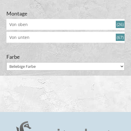
Montage
Von oben
(26)
Von unten
(67)
Farbe