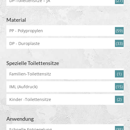
DP-Toilettensitze – JA
(27)
Material
PP - Polypropylen
(59)
DP - Duroplaste
(33)
Spezielle Toilettensitze
Familien-Toilettensitz
(1)
IML (Aufdruck)
(15)
Kinder -Toilettensitze
(2)
Anwendung
Schnelle Entriegelung
(35)