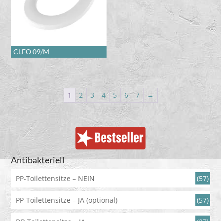
CLEO 09/M
1
2
3
4
5
6
7
→
Antibakteriell
PP-Toilettensitze – NEIN
(57)
PP-Toilettensitze – JA (optional)
(57)