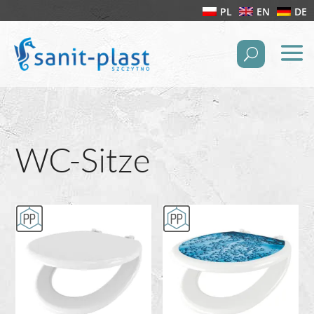
PL
EN
DE
WC-Sitze