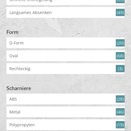
Langsames Absenken
(49)
Form
D-Form
(20)
Oval
(68)
Rechteckig
(3)
Scharniere
ABS
(28)
Metal
(46)
Polypropylen
(19)