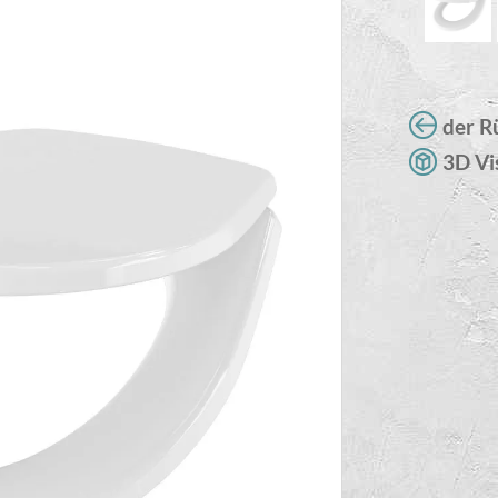
der R
3D Vi