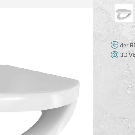
der R
3D Vi