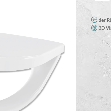
der R
3D Vi